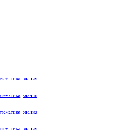
атематика
,
знания
атематика
,
знания
атематика
,
знания
атематика
,
знания