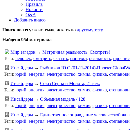
Правила
Новости
Q&A
Добавить видео
Поиск по тегу:
«система», искать по
другому тегу
Найдено 954 материала
Мир загадок
→
Матричная реальность. Смотреть!
Теги:
человек
,
смотреть
,
скачать
,
система
,
реальность
,
проснис
Инсайдеры
→
Рыбников.Ю.С.(01-11-2014)-Проект Globa
Теги:
юрий
,
энергия
,
электричество
,
химия
,
физика
,
степанови
Инсайдеры
→
Союз Серпа и Молота, 21 век.
Теги:
юрий
,
энергия
,
электричество
,
химия
,
физика
,
степанови
Инсайдеры
→
Объемная модель / 128
Теги:
юрий
,
энергия
,
электричество
,
химия
,
физика
,
степанови
Инсайдеры
→
Единственное оправдание человеческой жи
Теги:
юрий
,
энергия
,
электричество
,
химия
,
физика
,
степанови