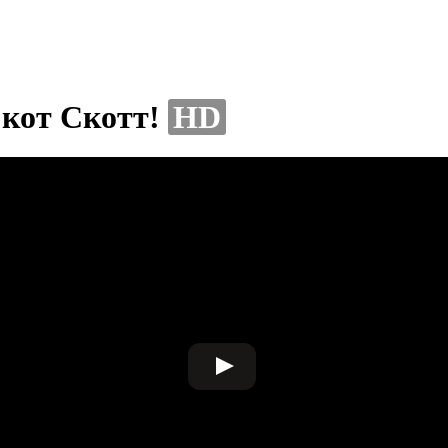
й кот Скотт!
HD