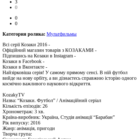
3
0
0
0
Категория ролика:
Мультфильмы
Всі серії Козаки 2016 -
Офіційний магазин товарів з КОЗАКАМИ -
Підпишись на Козаки в Instagram -
Козаки в Facebook -
Козаки в Вконтакте -
Найзірковіша серія! У самому прямому сенсі. В ній футбол
вийде на нову орбіту, а ви дізнаєтесь справжню історію одного
космічно важливого наукового відкриття.
KozakyTV
Назва: “Козаки. Футбол” / Анімаційний серіал
Кількість епізодів: 26
Хронометраж: 3 хв.
Країна-виробник: Україна, Студія анімації “Барабан”
Рік випуску: 2016
Жанр: анімація, пригоди
Творча група: