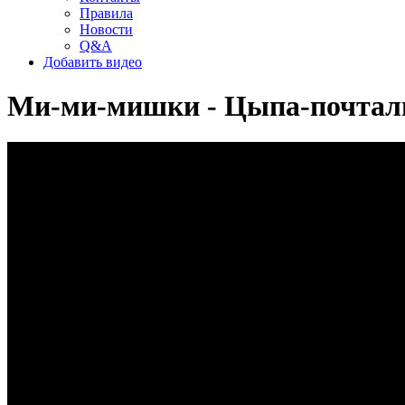
Правила
Новости
Q&A
Добавить видео
Ми-ми-мишки - Цыпа-почтальо