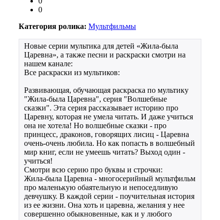
0
0
Категория ролика:
Мультфильмы
Новые серии мультика для детей «Жила-была
Царевна», а также песни и раскраски смотри на
нашем канале:
Все раскраски из мультиков:
Развивающая, обучающая раскраска по мультику
"Жила-была Царевна", серия "Волшебные
сказки". Эта серия рассказывает историю про
Царевну, которая не умела читать. И даже учиться
она не хотела! Но волшебные сказки - про
принцесс, драконов, говорящих лисиц - Царевна
очень-очень любила. Но как попасть в волшебный
мир книг, если не умеешь читать? Выход один -
учиться!
Смотри всю серию про буквы и строчки:
Жила-была Царевна - многосерийный мультфильм
про маленькую обаятельную и непоседливую
девчушку. В каждой серии - поучительная история
из ее жизни. Она хоть и царевна, желания у нее
совершенно обыкновенные, как и у любого