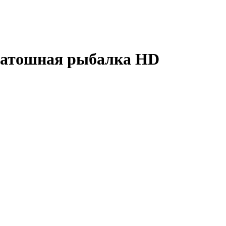
уматошная рыбалка
HD