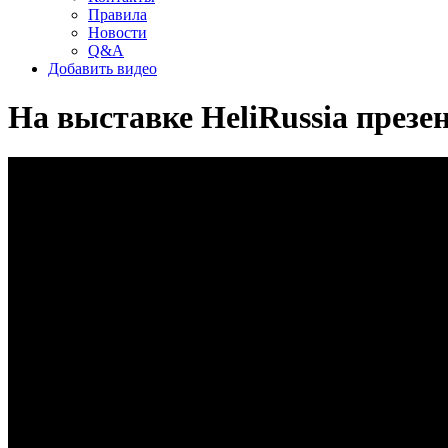
Правила
Новости
Q&A
Добавить видео
На выставке HeliRussia презе