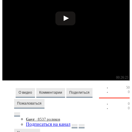
00:26:23
50
0
О видео
Комментарии
Поделиться
Пожаловаться
0
0
Gavr
· 8537 роликов
Подписаться на канал