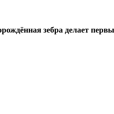
орождённая зебра делает перв