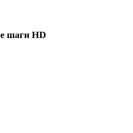
ые шаги
HD