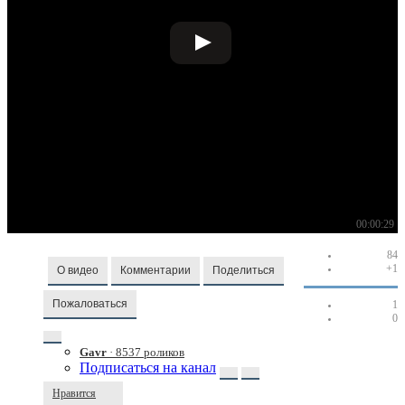
00:00:29
84
+1
О видео
Комментарии
Поделиться
Пожаловаться
1
0
Gavr
· 8537 роликов
Подписаться на канал
Нравится