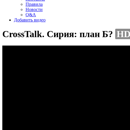
Правила
Новости
Q&A
Добавить видео
CrossTalk. Сирия: план Б?
H