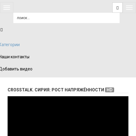
Открыть
Откр
меню
мен
Категории
Наши контакты
Добавить видео
CROSSTALK. СИРИЯ: РОСТ НАПРЯЖЁННОСТИ
HD