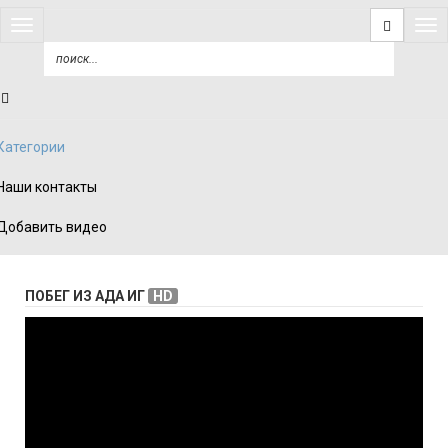
Открыть
Откр
меню
мен
Категории
Наши контакты
Добавить видео
ПОБЕГ ИЗ АДА ИГ
HD