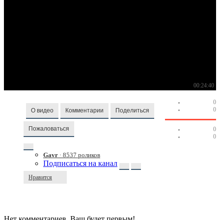
00:24:40
0
0
О видео
Комментарии
Поделиться
Пожаловаться
0
0
Gavr
· 8537 роликов
Подписаться на канал
Нравится
Нет комментариев. Ваш будет первым!