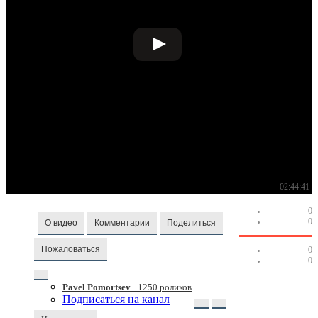
02:44:41
0
0
О видео
Комментарии
Поделиться
Пожаловаться
0
0
Pavel Pomortsev
· 1250 роликов
Подписаться на канал