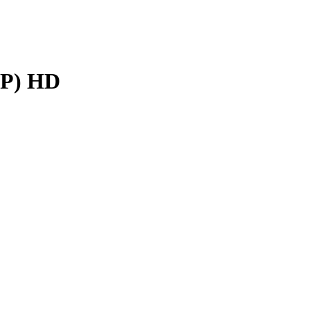
ЕР)
HD