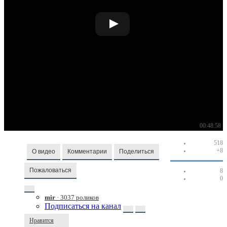
00:48:58
518
+8
О видео
Комментарии
Поделиться
Пожаловаться
8
0
mir
· 3037 роликов
Подписаться на канал
Нравится