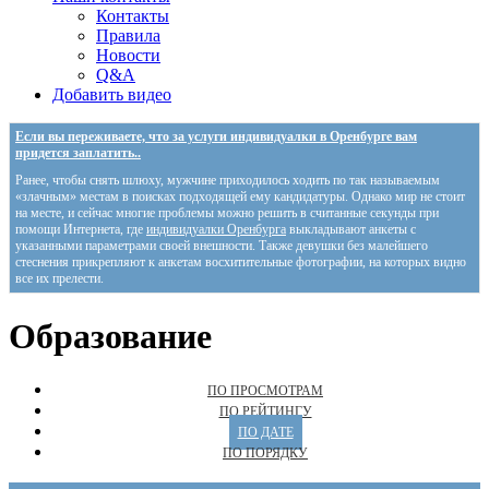
Контакты
Правила
Новости
Q&A
Добавить видео
Если вы переживаете, что за услуги индивидуалки в Оренбурге вам
придется заплатить..
Ранее, чтобы снять шлюху, мужчине приходилось ходить по так называемым
«злачным» местам в поисках подходящей ему кандидатуры. Однако мир не стоит
на месте, и сейчас многие проблемы можно решить в считанные секунды при
помощи Интернета, где
индивидуалки Оренбурга
выкладывают анкеты с
указанными параметрами своей внешности. Также девушки без малейшего
стеснения прикрепляют к анкетам восхитительные фотографии, на которых видно
все их прелести.
Образование
ПО ПРОСМОТРАМ
ПО РЕЙТИНГУ
ПО ДАТЕ
ПО ПОРЯДКУ