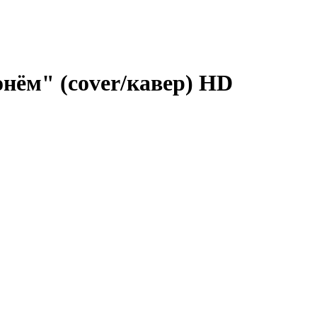
онём" (cover/кавер)
HD