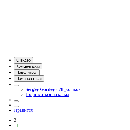
О видео
Комментарии
Поделиться
Пожаловаться
Sergey Gordey
· 78 роликов
Подписаться на канал
Нравится
3
+1