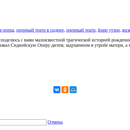
я опера
,
оперный театр в сиднее
,
оперный театр
,
йорн утзон
,
виз
 поделюсь с вами малоизвестной трагической историей рождения
азвал Сиднейскую Оперу дитем, задушенном в утробе матери, а 
Отмена