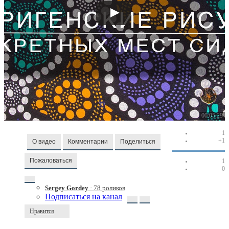
00:05:29
1
+1
О видео
Комментарии
Поделиться
Пожаловаться
1
0
Sergey Gordey
· 78 роликов
Подписаться на канал
Нравится