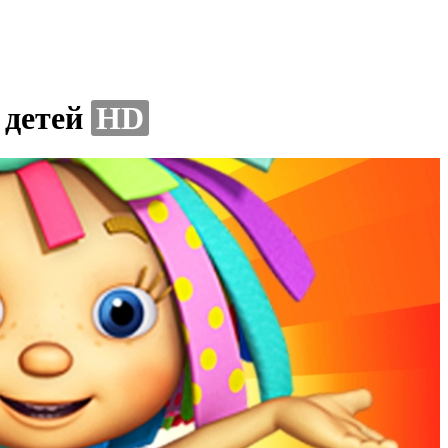
 детей
HD