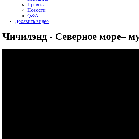
Правила
Новости
Q&A
Добавить видео
Чичилэнд - Северное море– м