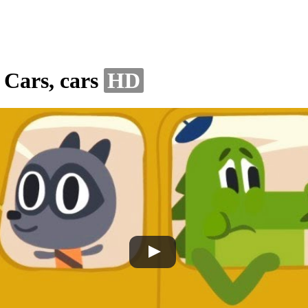
ars, cars
HD