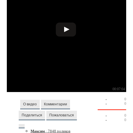
00:07:04
0
0
О видео
Комментарии
Поделиться
Пожаловаться
0
0
Максим
· 7848 роликов