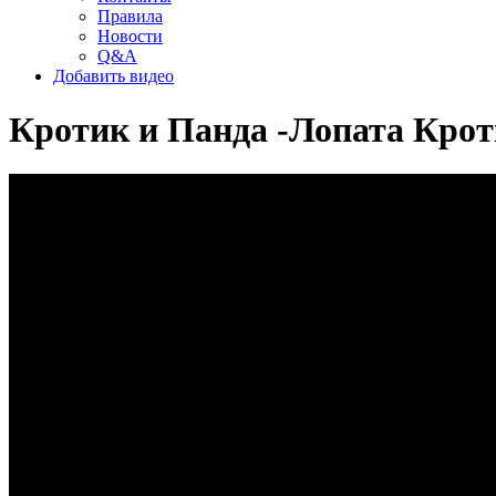
Правила
Новости
Q&A
Добавить видео
Кротик и Панда -Лопата Крот