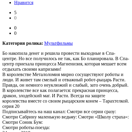
Нравится
5
0
0
0
Категория ролика:
Мультфильмы
Бо накопила денег и решила провести выходные в Спа-
центре. Но все получилось не так, как Бо планировала. В Спа-
центр приехала принцесса Магненизия, которая мешает всем
отдыхать своими капризами!
В королевстве Металоломия мирно сосуществуют роботы и
люди. И живет там смелый и отважный робот-рыцарь Расти.
Правда, он немного неуклюжий и слабый, зато очень добрый.
В королевстве все как полагается: прекрасная принцесса,
дракон, злодейский маг. И Расти. Всегда на защите
королевства вместе со своим рыцарским конем – Тарахтелкой.
серия 20
Подписывайтесь на наш канал: Смотри все серии сразу:
Смотри Сабрину маленькую ведьму: Смотри «Школу страха»:
Смотри Соник Бум:
Смотри роботы-поезда: