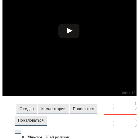
00:11:13
1
0
О видео
Комментарии
Поделиться
Пожаловаться
0
0
Максим
· 7848 роликов