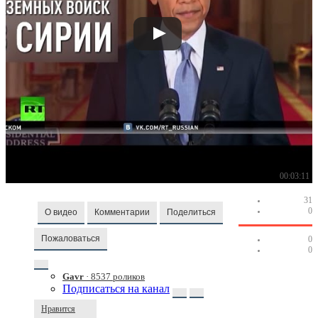
00:03:11
31
0
О видео
Комментарии
Поделиться
Пожаловаться
0
0
Gavr
· 8537 роликов
Подписаться на канал
Нравится