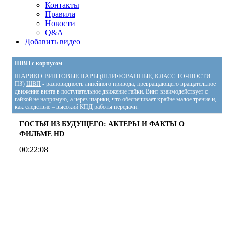
Контакты
Правила
Новости
Q&A
Добавить видео
ШВП с корпусом
ШАРИКО-ВИНТОВЫЕ ПАРЫ (ШЛИФОВАННЫЕ, КЛАСС ТОЧНОСТИ -
П3)
ШВП
- разновидность линейного привода, превращающего вращательное
движение винта в поступательное движение гайки. Винт взаимодействует с
гайкой не напрямую, а через шарики, что обеспечивает крайне малое трение и,
как следствие – высокий КПД работы передачи.
ГОСТЬЯ ИЗ БУДУЩЕГО: АКТЕРЫ И ФАКТЫ О
ФИЛЬМЕ
HD
00:22:08