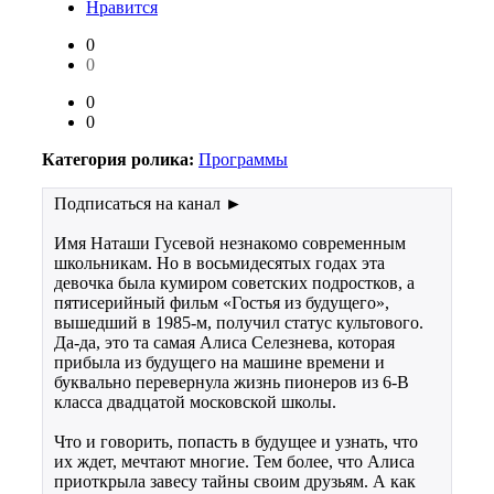
Нравится
0
0
0
0
Категория ролика:
Программы
Подписаться на канал ►
Имя Наташи Гусевой незнакомо современным
школьникам. Но в восьмидесятых годах эта
девочка была кумиром советских подростков, а
пятисерийный фильм «Гостья из будущего»,
вышедший в 1985-м, получил статус культового.
Да-да, это та самая Алиса Селезнева, которая
прибыла из будущего на машине времени и
буквально перевернула жизнь пионеров из 6-В
класса двадцатой московской школы.
Что и говорить, попасть в будущее и узнать, что
их ждет, мечтают многие. Тем более, что Алиса
приоткрыла завесу тайны своим друзьям. А как