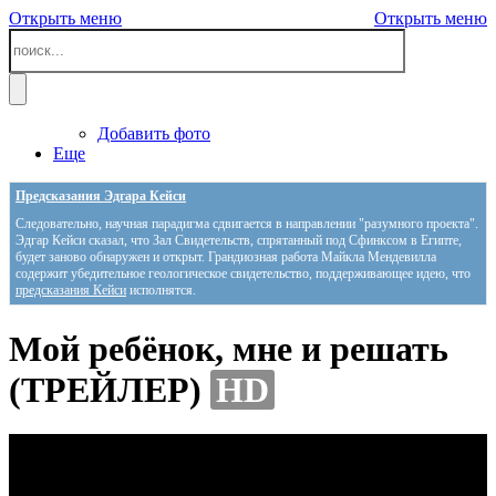
Открыть меню
Открыть меню
Добавить фото
Еще
Предсказания Эдгара Кейси
Следовательно, научная парадигма сдвигается в направлении "разумного проекта".
Эдгар Кейси сказал, что Зал Свидетельств, спрятанный под Сфинксом в Египте,
будет заново обнаружен и открыт. Грандиозная работа Майкла Мендевилла
содержит убедительное геологическое свидетельство, поддерживающее идею, что
предсказания Кейси
исполнятся.
Мой ребёнок, мне и решать
(ТРЕЙЛЕР)
HD