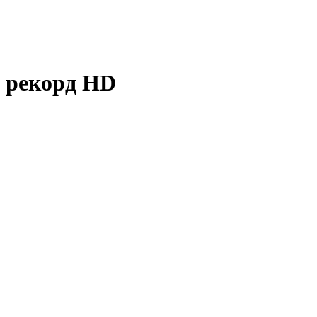
й рекорд
HD