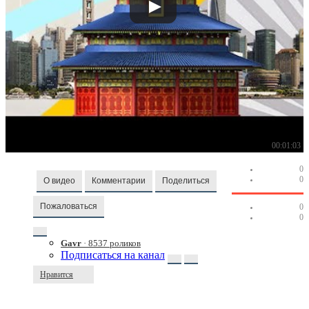
00:01:03
0
0
О видео
Комментарии
Поделиться
Пожаловаться
0
0
Gavr
· 8537 роликов
Подписаться на канал
Нравится