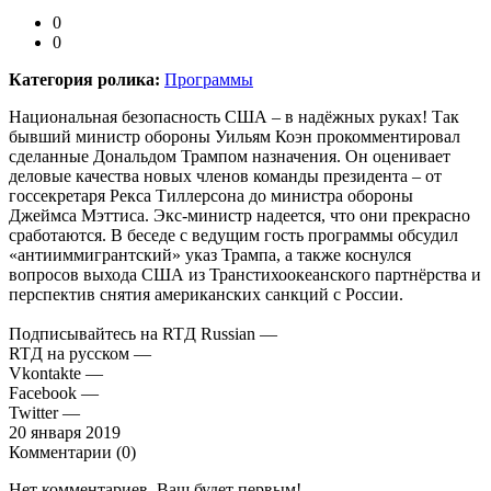
0
0
Категория ролика:
Программы
Национальная безопасность США – в надёжных руках! Так
бывший министр обороны Уильям Коэн прокомментировал
сделанные Дональдом Трампом назначения. Он оценивает
деловые качества новых членов команды президента – от
госсекретаря Рекса Тиллерсона до министра обороны
Джеймса Мэттиса. Экс-министр надеется, что они прекрасно
сработаются. В беседе с ведущим гость программы обсудил
«антииммигрантский» указ Трампа, а также коснулся
вопросов выхода США из Транстихоокеанского партнёрства и
перспектив снятия американских санкций с России.
Подписывайтесь на RTД Russian —
RTД на русском —
Vkontakte —
Facebook —
Twitter —
20 января 2019
Комментарии (
0
)
Нет комментариев. Ваш будет первым!