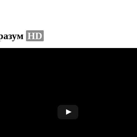
 разум
HD