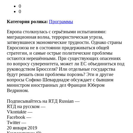
0
0
Категория ролика:
Программы
Европа столкнулась с серьёзными испытаниями:
миграционная волна, террористическая угроза,
затянувшиеся экономические трудности. Однако страны
Евросоюза не в состоянии придерживаться общей
стратегии, и самые острые политические проблемы
остаются нерешёнными. При существующих опасениях
по вопросу суверенитета, может ли ЕС объединиться под
руководством Брюсселя? Или отдельные государства
будут решать свои проблемы порознь? Эти и другие
вопросы Софико Шеварднадзе обсуждает с бывшим
министром иностранных дел Франции Юбером
Ведрином.
Подписывайтесь на RTД Russian —
RTД на русском —
Vkontakte —
Facebook —
Twitter —
20 января 2019