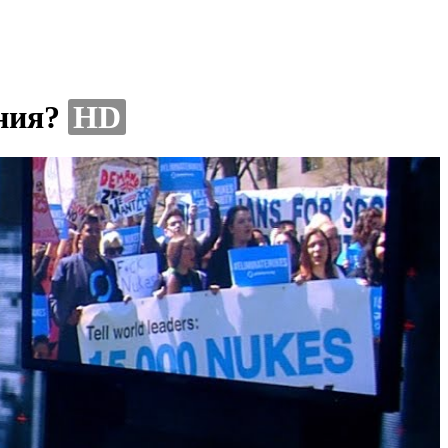
ения?
HD