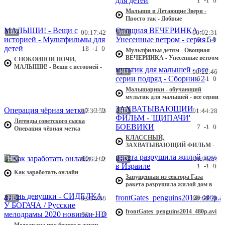
про машинки
Малыши и Летающие Звери -
Просто так - Добрые
развивающие мультфильмы для
HD
00:17:42
HD
00:02:31
детей
6
-1
0
18
-1
0
Мультфильм детям - Овощная
ВЕЧЕРИНКА - Унесенные ветром
СПОКОЙНОЙ НОЧИ,
- серия 54
МАЛЫШИ! - Вещи с историей -
HD
00:22:46
Мультфильмы для детей
6
-1
0
Малышарики - обучающий
мультик для малышей - все серии
подряд - Сборник 2
7
-1
0
00:37:53
HD
01:44:28
Легенды советского сыска
7
-1
0
Операция чёрная метка
КЛАССНЫЙ,
ЗАХВАТЫВАЮЩИЙ ФИЛЬМ -
'ЩИПАЧИ' БОЕВИКИ
19
-1
0
HD
00:03:02
HD
00:00:32
1
-1
0
Как заработать онлайн
Запущенная из сектора Газа
ракета разрушила жилой дом в
Израиле
20
-1
0
HD
02:54:06
00:00:21
frontGates_penguins2014_480p.avi
59
-1
0