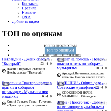
Контакты
Правила
Новости
Q&A
Добавить видео
ТОП по оценкам
ТОП ПО ПРОСМОТРАМ
ТОП ПО ОЦЕНКАМ
ПОСЛЕДНИЕ ПОСТУПЛЕНИЯ
00:47:17
HD
00:02:58
53
-1
0
10
-1
0
Джейк и пираты Нетландии -
Джейк спасает "Быстрый"
Аркадий Паровозов спешит на
помощь - Почему опасно лазить
по заборам - мультфильм
HD
00:04:39
HD
00:11:52
32
-1
0
СПОКОЙНОЙ НОЧИ,
6
-1
0
МАЛЫШИ! - Общее дело -
Советские мультфильмы
Синий Трактор Гоша - Грузовик
HD
00:02:15
и Трактор играют в прятки и
собирают пирамидку - Мультики
1
-1
0