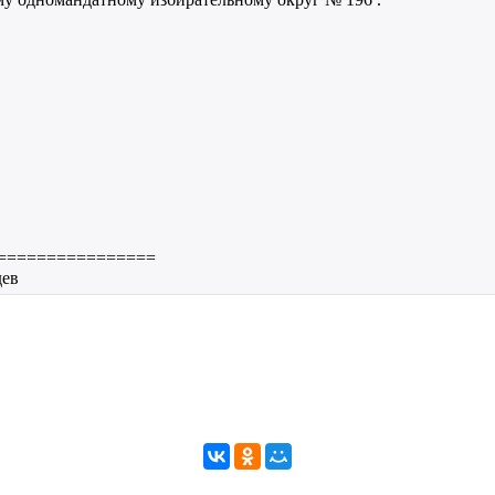
================
дев