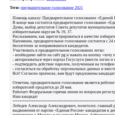
Теги:
предварительное голосование 2021
Помощь каналу: Предварительное голосование «Единой Ро
В конце мая состоится предварительное голосование «Е
Думы, выбор депутатов Совета депутатов муниципально
избирательным округам № 19, 37.
Рассказываем, как зарегистрироваться в качестве избират
Напомним, предварительное голосование состоится с 24 п
бюллетенях за понравившихся кандидатов.
Участвовать в предварительном голосовании легко:
- необходимо зайти на сайт pg и нажать на кнопку «хочу 
- авторизоваться через портал Госуслуги (ввести логин и 
- подтвердить действие паролем, полученным на телефон 
- согласиться на обработку персональных данных и ввест
Всё! Согласно прописке, вам будут предложены кандида
Отметим, предварительное голосование является рейтинг
избирателей продлится до 28 мая.
Работает Федеральная горячая линия по вопросам регистр
Наш кандидат
============================================
Лебедев Александр Александрович, политолог, главный 
выдвижения от партии «Единая Россия» кандидатам в де
территории г. Москвы и по городу Москве -бабушкинско