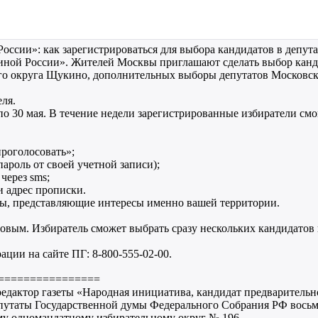
ссии»: как зарегистрироваться для выбора кандидатов в депут
диной России». Жителей Москвы приглашают сделать выбор кан
го округа Щукино, дополнительных выборы депутатов Московск
еля.
о 30 мая. В течение недели зарегистрированные избиратели смог
проголосовать»;
пароль от своей учетной записи);
через sms;
и адрес прописки.
ты, представляющие интересы именно вашей территории.
овым. Избиратель сможет выбрать сразу нескольких кандидатов 
ации на сайте ПГ: 8-800-555-02-00.
================
редактор газеты «Народная инициатива, кандидат предваритель
путаты Государственной думы Федерального Собрания РФ восьм
му одномандатному избирательному округ № 196 .