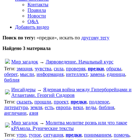
Контакты
Правила
Новости
Q&A
Добавить видео
Поиск по тегу:
«предки», искать по
другому тегу
Найдено 3 материала
Мир загадок
→
Лярвоведение. Начальный курс
Теги:
эмоция
,
чувства
,
сила
,
проверяя
,
предки
,
образы
,
оберег
,
мысли
,
информация
,
интеллект
,
замена
,
единица
,
библия
Инсайдеры
→
Ядерная война между Гиперборейцами и
Атлантами. Георгий Сидоров
Теги:
сказать
,
прошли
,
проект
,
предки
,
подленое
,
литература
,
земля
,
есть
,
европа
,
веки
,
веды
,
библия
,
англичани
,
азия
Мир загадок
→
Молитва молитве рознь или что такое
кРАмола. Рунические тексты
Теги:
утро
,
тупое
,
ситуация
,
предки
,
пониманием
,
помочь
,