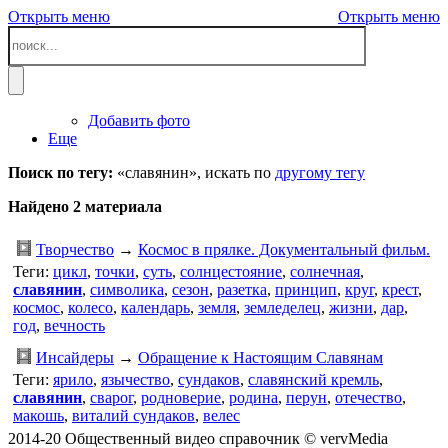
Открыть меню
Открыть меню
Добавить фото
Еще
Поиск по тегу:
«славянин», искать по
другому тегу
Найдено 2 материала
Творчество
→
Космос в прялке. Документальный фильм.
Теги:
цикл
,
точки
,
суть
,
солнцестояние
,
солнечная
,
славянин
,
символика
,
сезон
,
разетка
,
принцип
,
круг
,
крест
,
космос
,
колесо
,
календарь
,
земля
,
земледелец
,
жизни
,
дар
,
год
,
вечность
Инсайдеры
→
Обращение к Настоящим Славянам
Теги:
ярило
,
язычество
,
сундаков
,
славянский кремль
,
славянин
,
сварог
,
родноверие
,
родина
,
перун
,
отечество
,
макошь
,
виталий сундаков
,
велес
2014-20 Общественный видео справочник © vervMedia